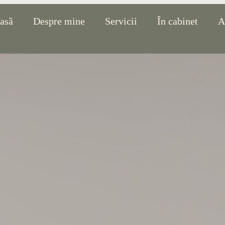
asă
Despre mine
Servicii
În cabinet
A