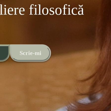
liere filosofică
e
Scrie-mi