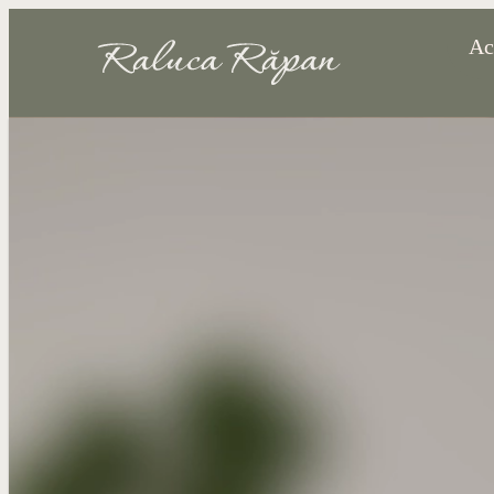
Sari
Ac
la
conținut