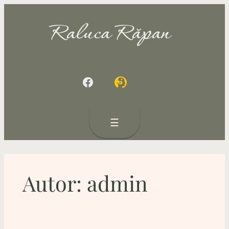
Sari
la
conținut
Facebook
☰
Autor:
admin