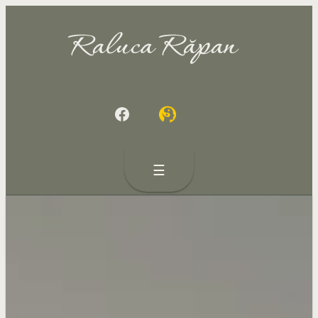
Sari
la
conținut
Facebook
☰