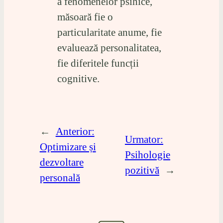
a fenomenelor psihice,
măsoară fie o
particularitate anume, fie
evaluează personalitatea,
fie diferitele funcții
cognitive.
←
Anterior:
Urmator:
Optimizare și
Psihologie
dezvoltare
pozitivă
→
personală