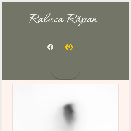
Sari
la
conținut
Facebook
☰